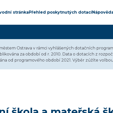
vodní stránka
Přehled poskytnutých dotací
Nápověd
městem Ostrava v rámci vyhlášených dotačních program
likována za období od r. 2010. Data o dotacích z rozp
ována od programového období 2021. Výběr zúžíte volbou
ní škola a mateřská šk