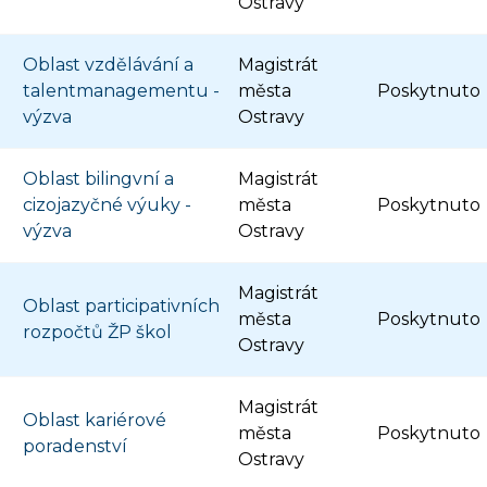
Ostravy
Oblast vzdělávání a
Magistrát
talentmanagementu -
města
Poskytnuto
výzva
Ostravy
Oblast bilingvní a
Magistrát
cizojazyčné výuky -
města
Poskytnuto
výzva
Ostravy
Magistrát
Oblast participativních
města
Poskytnuto
rozpočtů ŽP škol
Ostravy
Magistrát
Oblast kariérové
města
Poskytnuto
poradenství
Ostravy