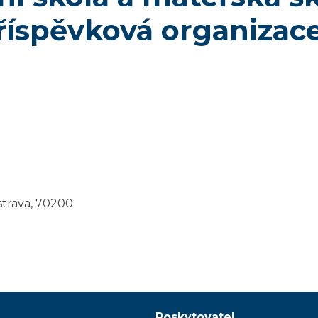
příspěvková organizac
strava, 70200
Poskytovatel