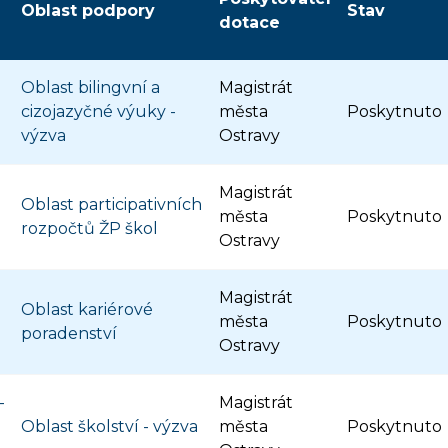
Oblast podpory
Stav
dotace
Oblast bilingvní a
Magistrát
cizojazyčné výuky -
města
Poskytnuto
výzva
Ostravy
Magistrát
Oblast participativních
města
Poskytnuto
rozpočtů ŽP škol
Ostravy
Magistrát
Oblast kariérové
města
Poskytnuto
poradenství
Ostravy
-
Magistrát
Oblast školství - výzva
města
Poskytnuto