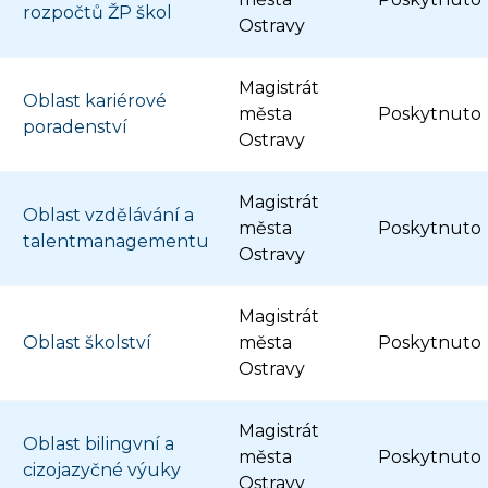
rozpočtů ŽP škol
Ostravy
Magistrát
Oblast kariérové
města
Poskytnuto
poradenství
Ostravy
Magistrát
Oblast vzdělávání a
města
Poskytnuto
talentmanagementu
Ostravy
Magistrát
Oblast školství
města
Poskytnuto
Ostravy
Magistrát
Oblast bilingvní a
města
Poskytnuto
cizojazyčné výuky
Ostravy