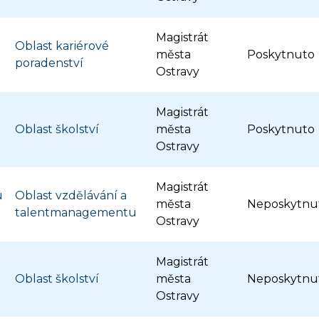
Magistrát
Oblast kariérové
města
Poskytnuto
poradenství
Ostravy
Magistrát
Oblast školství
města
Poskytnuto
Ostravy
Magistrát
u
Oblast vzdělávání a
města
Neposkytnu
talentmanagementu
Ostravy
Magistrát
Oblast školství
města
Neposkytnu
Ostravy