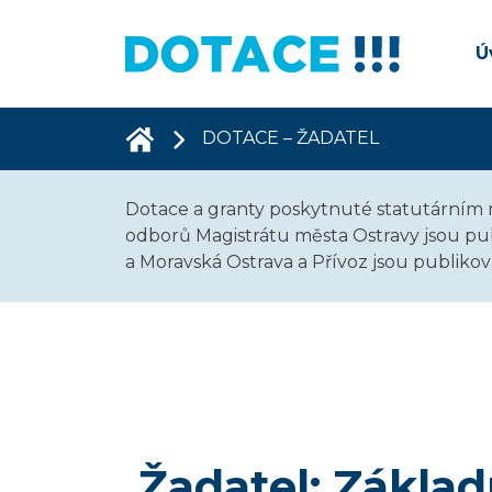
Ú
DOTACE – ŽADATEL
Dotace a granty poskytnuté statutárním 
odborů Magistrátu města Ostravy jsou pub
a Moravská Ostrava a Přívoz jsou publik
Žadatel: Základ