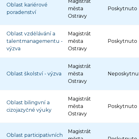
Magistrát
Oblast kariérové
města
Poskytnuto
poradenství
Ostravy
Oblast vzdělávání a
Magistrát
talentmanagementu -
města
Poskytnuto
výzva
Ostravy
Magistrát
Oblast školství - výzva
města
Neposkytnu
Ostravy
Magistrát
Oblast bilingvní a
města
Poskytnuto
cizojazyčné výuky
Ostravy
Magistrát
Oblast participativních
města
Poskytnuto