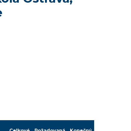
e
Celkové
Požadovaná
Konečný