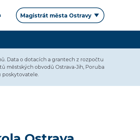
a
Magistrát města Ostravy
ů. Data o dotacích a grantech z rozpočtu
očtů městských obvodů Ostrava-Jih, Poruba
 poskytovatele.
ola Ostrava,