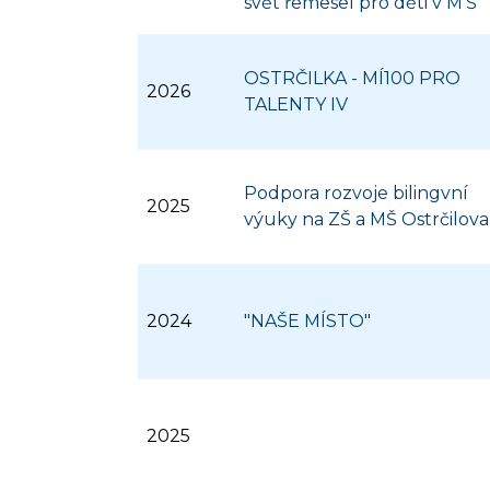
svět řemesel pro děti v M'Š
OSTRČILKA - MÍ100 PRO
2026
TALENTY IV
Podpora rozvoje bilingvní
2025
výuky na ZŠ a MŠ Ostrčilova
2024
"NAŠE MÍSTO"
2025