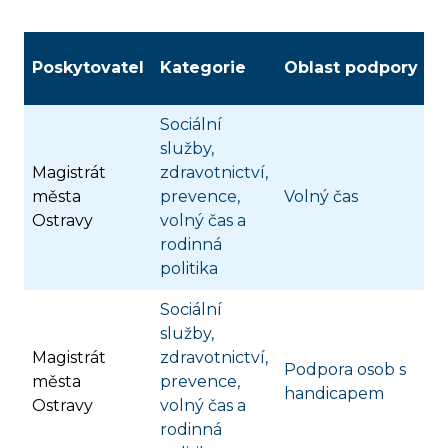
Poskytovatel
Kategorie
Oblast podpory
Sociální
služby,
Magistrát
zdravotnictví,
města
prevence,
Volný čas
Ostravy
volný čas a
rodinná
politika
Sociální
služby,
Magistrát
zdravotnictví,
Podpora osob s
města
prevence,
handicapem
Ostravy
volný čas a
rodinná