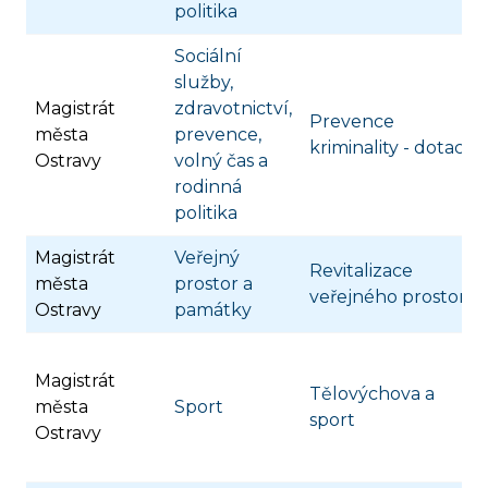
politika
Sociální
služby,
Magistrát
zdravotnictví,
Prevence
města
prevence,
kriminality - dotace
Ostravy
volný čas a
rodinná
politika
Magistrát
Veřejný
Revitalizace
města
prostor a
veřejného prostoru
Ostravy
památky
Magistrát
Tělovýchova a
města
Sport
sport
Ostravy