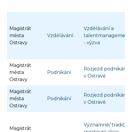
Magistrát
Vzdělávání a
města
Vzdělávání
talentmanagement
Ostravy
- výzva
Magistrát
Rozjezd podnikání
města
Podnikání
v Ostravě
Ostravy
Magistrát
Rozjezd podnikání
města
Podnikání
v Ostravě
Ostravy
Významné/ tradiční
Magistrát
sportovní akce