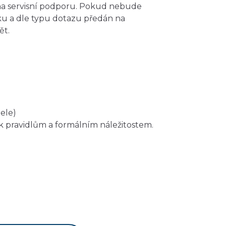
 na servisní podporu. Pokud nebude
ku a dle typu dotazu předán na
ět.
ele)
k pravidlům a formálním náležitostem.