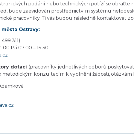
ktronických podání nebo technických potíží se obraťte
ned, bude zaevidován prostřednictvím systému helpdes
nické pracovníky. Ti vás budou následně kontaktovat zp
 města Ostravy:
 499 311)
 :00 Pá 07:00 – 15:30
.cz
tory dotací
(pracovníky jednotlivých odborů poskytovat
k metodickým konzultacím k vyplnění žádosti, otázkám 
 Adámková
ava.cz