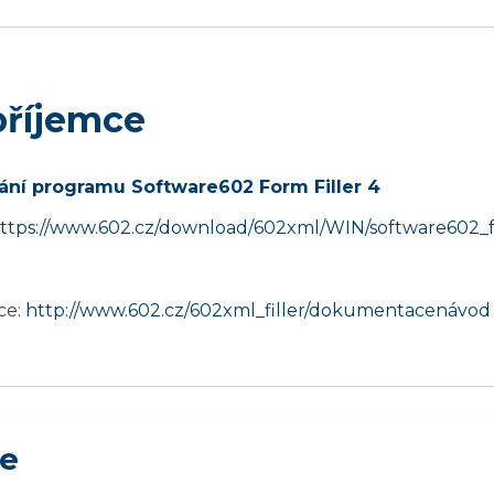
příjemce
vání programu Software602 Form Filler 4
ttps://www.602.cz/download/602xml/WIN/software602_fo
ce:
http://www.602.cz/602xml_filler/dokumentace
návod 
ce