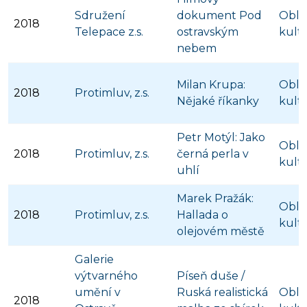
Sdružení
dokument Pod
Obla
2018
Telepace z.s.
ostravským
kult
nebem
Milan Krupa:
Obla
2018
Protimluv, z.s.
Nějaké říkanky
kult
Petr Motýl: Jako
Obla
2018
Protimluv, z.s.
černá perla v
kult
uhlí
Marek Pražák:
Obla
2018
Protimluv, z.s.
Hallada o
kult
olejovém městě
Galerie
výtvarného
Píseň duše /
umění v
Ruská realistická
Obla
2018