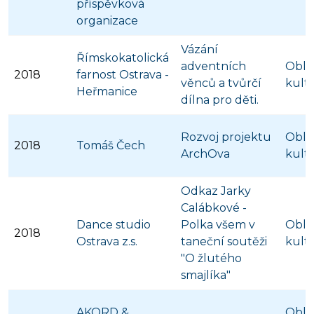
příspěvková
organizace
Vázání
Římskokatolická
adventních
Obla
2018
farnost Ostrava -
věnců a tvůrčí
kult
Heřmanice
dílna pro děti.
Rozvoj projektu
Obla
2018
Tomáš Čech
ArchOva
kult
Odkaz Jarky
Calábkové -
Dance studio
Polka všem v
Obla
2018
Ostrava z.s.
taneční soutěži
kult
"O žlutého
smajlíka"
AKORD &
Obla