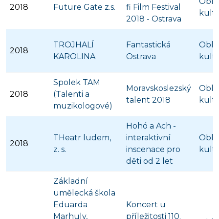
Obla
2018
Future Gate z.s.
fi Film Festival
kult
2018 - Ostrava
TROJHALÍ
Fantastická
Obla
2018
KAROLINA
Ostrava
kult
Spolek TAM
Moravskoslezský
Obla
2018
(Talenti a
talent 2018
kult
muzikologové)
Hohó a Ach -
THeatr ludem,
interaktivní
Obla
2018
z. s.
inscenace pro
kult
děti od 2 let
Základní
umělecká škola
Eduarda
Koncert u
Marhuly,
příležitosti 110.