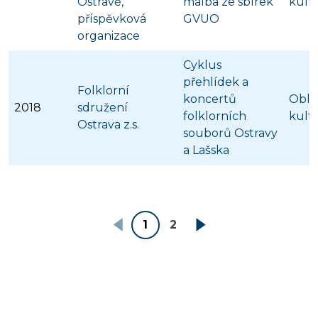
Ostravě,
malba ze sbírek
kult
příspěvková
GVUO
organizace
Cyklus
přehlídek a
Folklorní
koncertů
Obla
2018
sdružení
folklorních
kult
Ostrava z.s.
souborů Ostravy
a Lašska
1
2