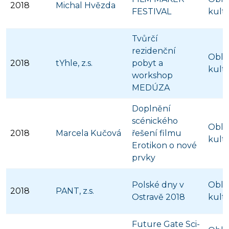
2018
Michal Hvězda
FESTIVAL
kult
Tvůrčí
rezidenční
Obla
2018
tYhle, z.s.
pobyt a
kult
workshop
MEDÚZA
Doplnění
scénického
Obla
2018
Marcela Kučová
řešení filmu
kult
Erotikon o nové
prvky
Polské dny v
Obla
2018
PANT, z.s.
Ostravě 2018
kult
Future Gate Sci-