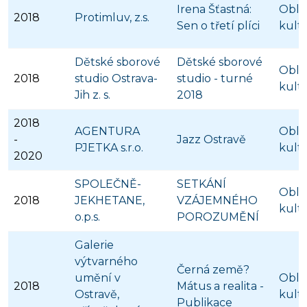
Irena Šťastná:
Obla
2018
Protimluv, z.s.
Sen o třetí plíci
kult
Dětské sborové
Dětské sborové
Obla
2018
studio Ostrava-
studio - turné
kult
Jih z. s.
2018
2018
AGENTURA
Obla
-
Jazz Ostravě
PJETKA s.r.o.
kult
2020
SPOLEČNĚ-
SETKÁNÍ
Obla
2018
JEKHETANE,
VZÁJEMNÉHO
kult
o.p.s.
POROZUMĚNÍ
Galerie
výtvarného
Černá země?
umění v
Obla
2018
Mátus a realita -
Ostravě,
kult
Publikace