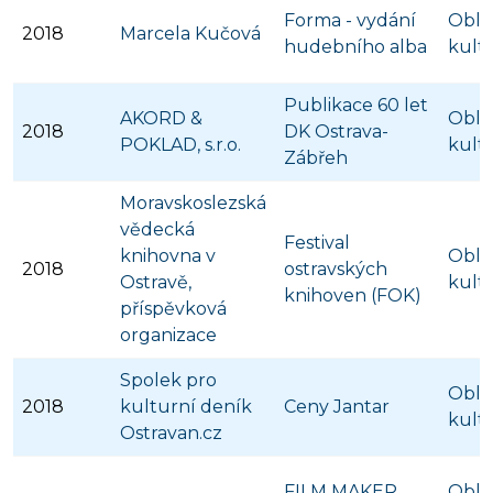
Forma - vydání
Obla
2018
Marcela Kučová
hudebního alba
kult
Publikace 60 let
AKORD &
Obla
2018
DK Ostrava-
POKLAD, s.r.o.
kult
Zábřeh
Moravskoslezská
vědecká
Festival
knihovna v
Obla
2018
ostravských
Ostravě,
kult
knihoven (FOK)
příspěvková
organizace
Spolek pro
Obla
2018
kulturní deník
Ceny Jantar
kult
Ostravan.cz
FILM MAKER
Obla