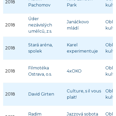
2018
Pachomov
Park
kult
Úder
Janáčkovo
Obla
2018
nezávislých
mládí
kult
umělců, z.s.
Stará aréna,
Karel
Obla
2018
spolek
experimentuje
kult
Filmotéka
Obla
2018
4xOKO
Ostrava, o.s.
kult
Culture, s il vous
Obla
2018
David Girten
plait!
kult
Radim
Jazzová sobota
Obla