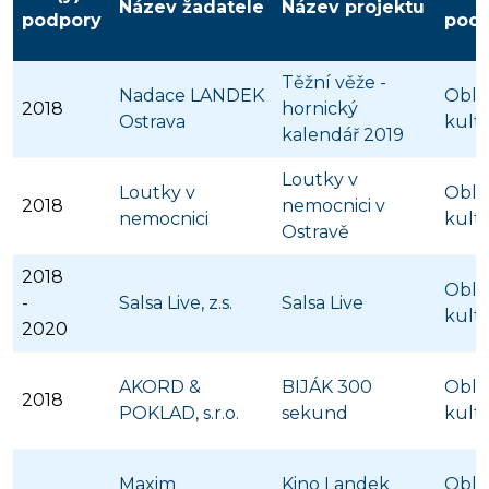
Název žadatele
Název projektu
podpory
pod
Těžní věže -
Nadace LANDEK
Obla
2018
hornický
Ostrava
kult
kalendář 2019
Loutky v
Loutky v
Obla
2018
nemocnici v
nemocnici
kult
Ostravě
2018
Obla
-
Salsa Live, z.s.
Salsa Live
kult
2020
AKORD &
BIJÁK 300
Obla
2018
POKLAD, s.r.o.
sekund
kult
Maxim
Kino Landek
Obla