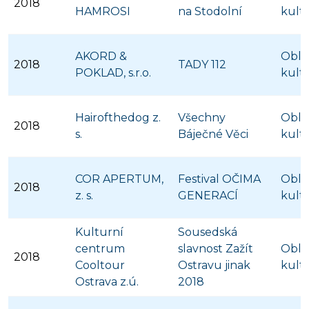
2018
HAMROSI
na Stodolní
kult
AKORD &
Obla
2018
TADY 112
POKLAD, s.r.o.
kult
Hairofthedog z.
Všechny
Obla
2018
s.
Báječné Věci
kult
COR APERTUM,
Festival OČIMA
Obla
2018
z. s.
GENERACÍ
kult
Kulturní
Sousedská
centrum
slavnost Zažít
Obla
2018
Cooltour
Ostravu jinak
kult
Ostrava z.ú.
2018