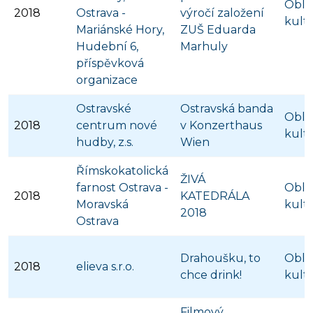
Obla
2018
Ostrava -
výročí založení
kult
Mariánské Hory,
ZUŠ Eduarda
Hudební 6,
Marhuly
příspěvková
organizace
Ostravské
Ostravská banda
Obla
2018
centrum nové
v Konzerthaus
kult
hudby, z.s.
Wien
Římskokatolická
ŽIVÁ
farnost Ostrava -
Obla
2018
KATEDRÁLA
Moravská
kult
2018
Ostrava
Drahoušku, to
Obla
2018
elieva s.r.o.
chce drink!
kult
Filmový