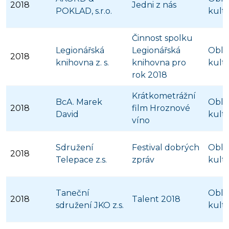
2018
Jedni z nás
POKLAD, s.r.o.
kult
Činnost spolku
Legionářská
Legionářská
Obla
2018
knihovna z. s.
knihovna pro
kult
rok 2018
Krátkometrážní
BcA. Marek
Obla
2018
film Hroznové
David
kult
víno
Sdružení
Festival dobrých
Obla
2018
Telepace z.s.
zpráv
kult
Taneční
Obla
2018
Talent 2018
sdružení JKO z.s.
kult