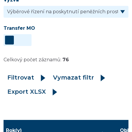
Transfer MO
Celkový počet záznamů:
76
Filtrovat
Vymazat filtr
Export XLSX
Rok(y)
Obla