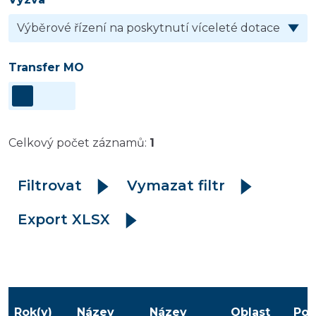
Transfer MO
Celkový počet záznamů:
1
Filtrovat
Vymazat filtr
Export XLSX
Rok(y)
Název
Název
Oblast
Pos