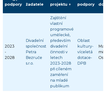
podpory
žadatele
projektu ↑
podpory
dot
Zajištění
vlastní
programové
umělecké,
Divadelní
především
Oblast
2023
společnost
divadelní
kultury-
Mag
-
Petra
činnosti v
víceletá
měs
2028
Bezruče
letech
dotace-
Ost
s.r.o.
2023-2028
DPB
při cíleném
zaměření
na mladé
publikum